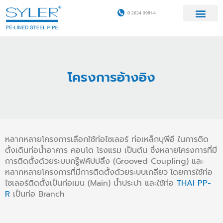
Skip
0 2634 9981-4
to
content
วิธีการติดตั้ง
ข้อมูลเชิงเทคนิค
โครงการอ้างอิง
ตัวแทนจำหน่าย
โครงการอ้างอิง
หลากหลายโครงการเลือกใช้ท่อไซเลอร์ ท่อเหล็กบุพีอี
ในการ
ติด
ตั้งเดินท่อน้ำอาคาร
คอนโด โรงแรม เป็นต้น
ซึ่งหลายโครงการที่มี
การติดตั้งด้วยระบบกรู๊ฟคัปปลิ้ง (
Grooved Coupling) และ
หลากหลาย
โครงการที่มีการติดตั้งด้วยระบบเกลียว
โดยการใช้ท่อ
ไซเลอร์ติดตั้งเป็น
ท่อเมน
(Main) น้ำประปา
และใช้ท่อ
THAI PP-
R
เป็นท่อ
Branch